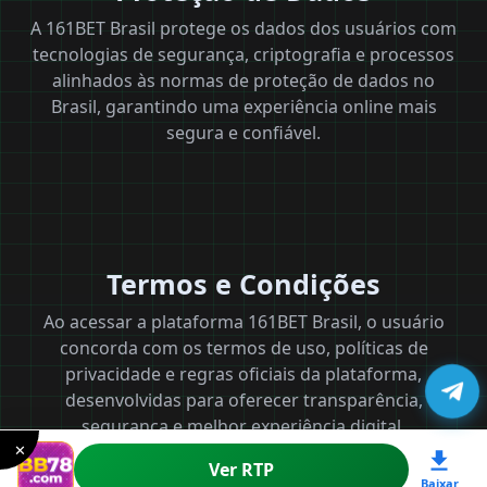
A 161BET Brasil protege os dados dos usuários com
tecnologias de segurança, criptografia e processos
alinhados às normas de proteção de dados no
Brasil, garantindo uma experiência online mais
segura e confiável.
Termos e Condições
Ao acessar a plataforma 161BET Brasil, o usuário
concorda com os termos de uso, políticas de
privacidade e regras oficiais da plataforma,
desenvolvidas para oferecer transparência,
segurança e melhor experiência digital.
✕
Ver RTP
Baixar