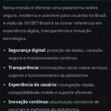
Nossa missão é oferecer uma plataforma online
segura, moderna e acessível para usuários no Brasil.
A visão da 161BET Brasil é se tornar referência em
experiência digital, transparência e inovação
tecnológica.
Segurança digital:
proteção de dados, conexão
segura e monitoramento contínuo.
Transparência:
informações claras sobre serviços,
suporte e funcionamento da plataforma.
Experiência do usuário:
navegação rápida,
compatibilidade mobile e suporte eficiente.
Inovação contínua:
atualização constante de
recursos e melhorias da plataforma.